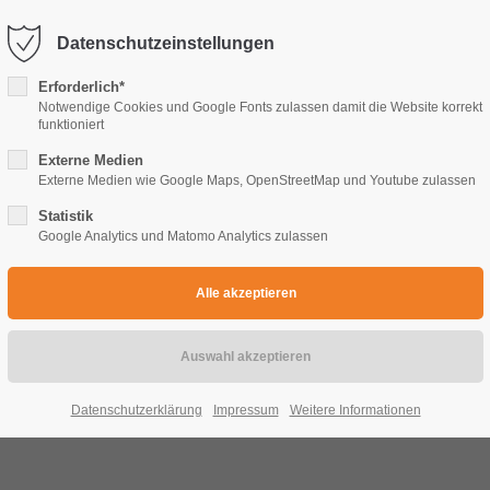
sttechnik.de
Datenschutzeinstellungen
Erforderlich*
HOME
ÜBER UNS
MEILENSTEINE
LEISTU
Notwendige Cookies und Google Fonts zulassen damit die Website korrekt
funktioniert
Externe Medien
Externe Medien wie Google Maps, OpenStreetMap und Youtube zulassen
Statistik
Referenz
Objekte
Google Analytics und Matomo Analytics zulassen
Fluchttreppen
Podesttreppen
Datenschutzerklärung
Impressum
Weitere Informationen